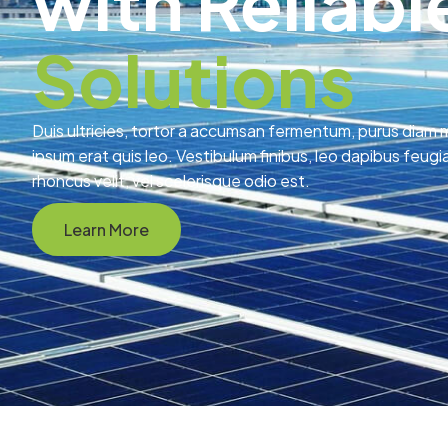
with Reliabl
Solutions
Duis ultricies, tortor a accumsan fermentum, purus diam m
ipsum erat quis leo. Vestibulum finibus, leo dapibus feugi
rhoncus velit, vel scelerisque odio est.
Learn More