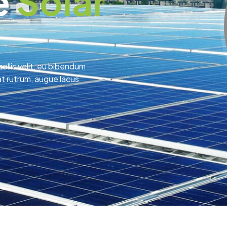
e
Solar
ollis velit, eu bibendum
at rutrum, augue lacus