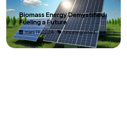
Biomass Energy Demystified:
Fueling a Future
mars 19, 2024
Uncategorized
Read More