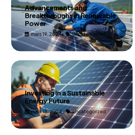
Advancements and
Breakthroughs in Renewable
Power
mars 19, 2024
Uncategorized
Read More
Investing in a Sustainable
Energy Future
mars 18, 2024
Uncategorized
Read More