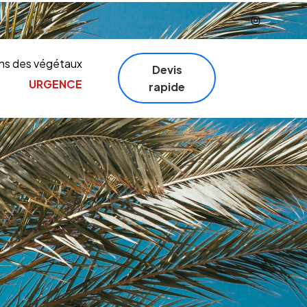
ns des végétaux
Devis
URGENCE
rapide