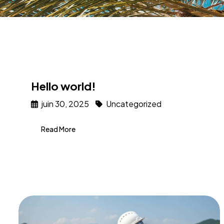
Hello world!
juin 30, 2025
Uncategorized
Read More