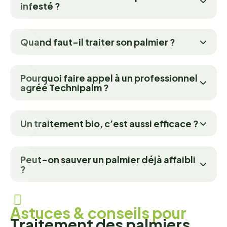
infesté ?
Quand faut-il traiter son palmier ?
Pourquoi faire appel à un professionnel
agréé Technipalm ?
Un traitement bio, c’est aussi efficace ?
Peut-on sauver un palmier déjà affaibli
?
A
s
t
u
c
e
s
&
c
o
n
s
e
i
l
s
p
o
u
r
T
r
a
i
t
e
m
e
n
t
d
e
s
p
a
l
m
i
e
r
s