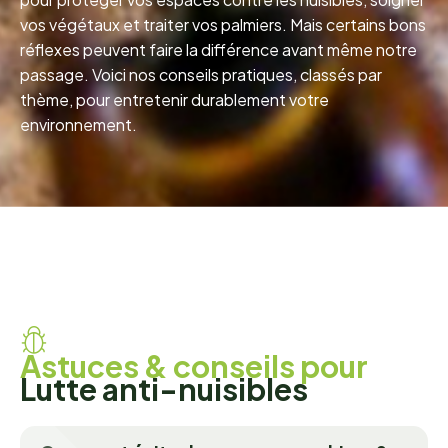
vos végétaux et traiter vos palmiers. Mais certains bons
réflexes peuvent faire la différence avant même notre
passage. Voici nos conseils pratiques, classés par
thème, pour entretenir durablement votre
environnement.
A
s
t
u
c
e
s
&
c
o
n
s
e
i
l
s
p
o
u
r
L
u
t
t
e
a
n
t
i
-
n
u
i
s
i
b
l
e
s