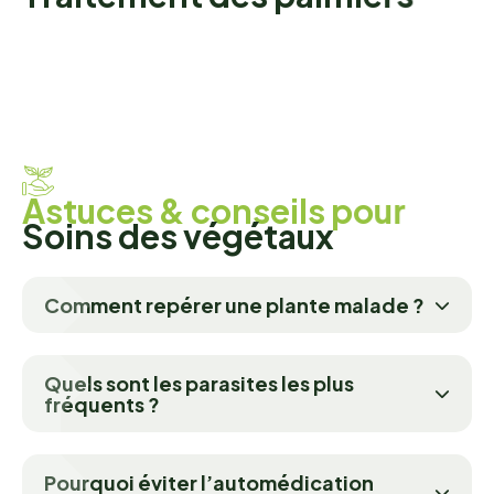
A
s
t
u
c
e
s
&
c
o
n
s
e
i
l
s
p
o
u
r
S
o
i
n
s
d
e
s
v
é
g
é
t
a
u
x
Comment repérer une plante malade ?
Quels sont les parasites les plus
fréquents ?
Pourquoi éviter l’automédication