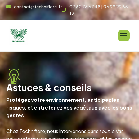
contact@techniflore.fr
07 62 78 67 48 | 06 99 29 65
12
A
s
t
u
c
e
s
&
c
o
n
s
e
i
l
s
Protégez votre environnement, anticipez les
risques, et entretenez vos végétaux avec les bons
gestes.
Chez Techniflore, nous intervenons dans tout le Var
pour protéger vos espaces contre les nuisibles, soigner