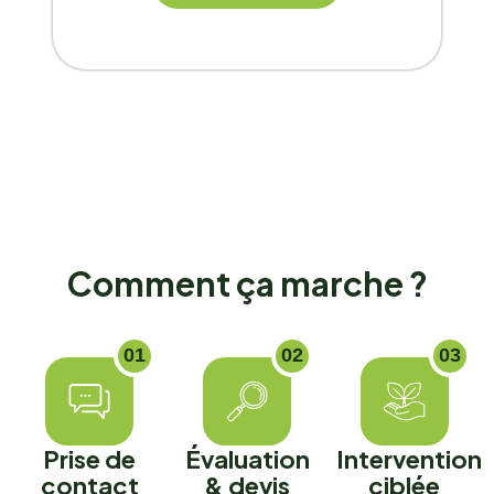
C
o
m
m
e
n
t
ç
a
m
a
r
c
h
e
?
01
02
03
Prise de
Évaluation
Intervention
contact
& devis
ciblée