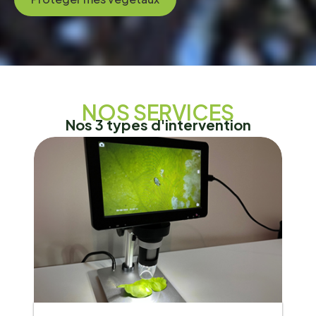
NOS SERVICES
N
o
s
3
t
y
p
e
s
d
'
i
n
t
e
r
v
e
n
t
i
o
n