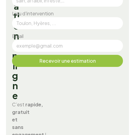
a
Lieu d'intervention
t
i
o
n
Email
e
n
Recevoir une estimation
l
i
g
n
e
C’est
rapide,
gratuit
et
sans
engagement
!