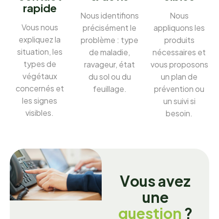
rapide
Nous identifions
Nous
Vous nous
précisément le
appliquons les
expliquez la
problème : type
produits
situation, les
de maladie,
nécessaires et
types de
ravageur, état
vous proposons
végétaux
du sol ou du
un plan de
concernés et
feuillage.
prévention ou
les signes
un suivi si
visibles.
besoin.
V
o
u
s
a
v
e
z
u
n
e
q
u
e
s
t
i
o
n
?