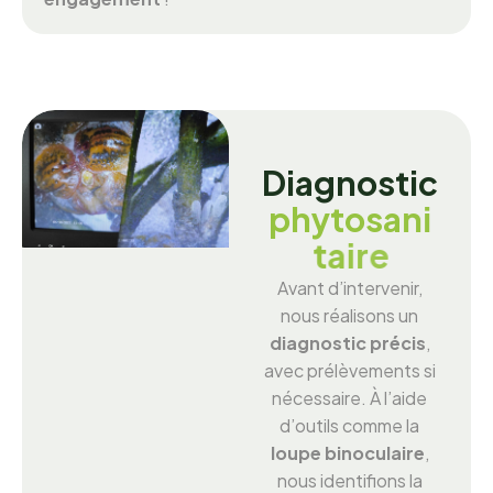
D
i
a
g
n
o
s
t
i
c
p
h
y
t
o
s
a
n
i
t
a
i
r
e
Avant d’intervenir,
nous réalisons un
diagnostic précis
,
avec prélèvements si
nécessaire. À l’aide
d’outils comme la
loupe binoculaire
,
nous identifions la