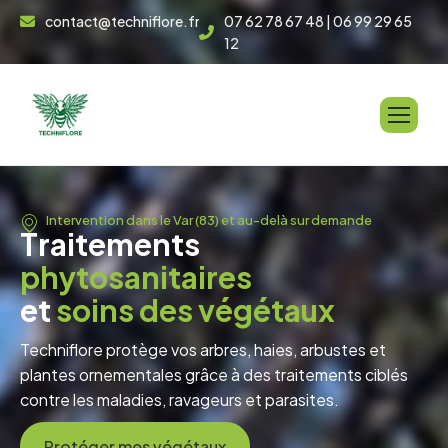
contact@techniflore.fr
07 62 78 67 48 | 06 99 29 65
12
Intervention dans le Var (83) et au-delà sur demande
T
r
a
i
t
e
m
e
n
t
s
p
h
y
t
o
s
a
n
i
t
a
i
r
e
s
e
t
s
o
i
n
s
d
e
s
v
é
g
é
t
a
u
x
Techniflore protège vos arbres, haies, arbustes et
plantes ornementales grâce à des traitements ciblés
contre les maladies, ravageurs et parasites.
Protéger mes végétaux