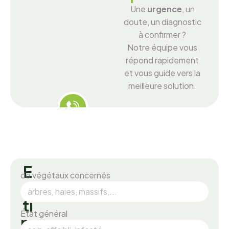
Une
urgence
, un
doute, un diagnostic
à confirmer ?
Notre équipe vous
répond rapidement
et vous guide vers la
meilleure solution.
E
de végétaux concernés
s
t
i
État général
m