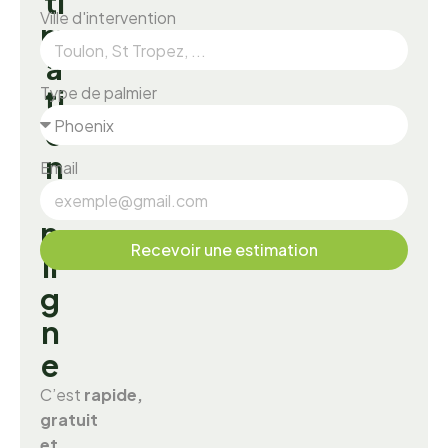
t
i
Ville d'intervention
m
a
Type de palmier
t
i
o
n
Email
e
n
Recevoir une estimation
l
i
g
n
e
C’est
rapide,
gratuit
et