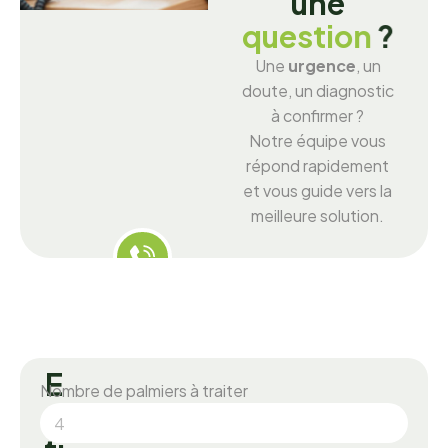
u
n
e
q
u
e
s
t
i
o
n
?
Une
urgence
, un
doute, un diagnostic
à confirmer ?
Notre équipe vous
répond rapidement
et vous guide vers la
meilleure solution.
E
Nombre de palmiers à traiter
s