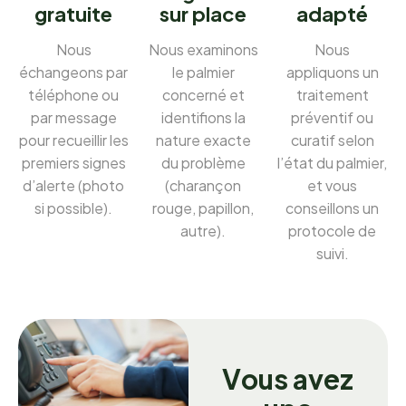
gratuite
sur place
adapté
Nous
Nous examinons
Nous
échangeons par
le palmier
appliquons un
téléphone ou
concerné et
traitement
par message
identifions la
préventif ou
pour recueillir les
nature exacte
curatif selon
premiers signes
du problème
l’état du palmier,
d’alerte (photo
(charançon
et vous
si possible).
rouge, papillon,
conseillons un
autre).
protocole de
suivi.
V
o
u
s
a
v
e
z