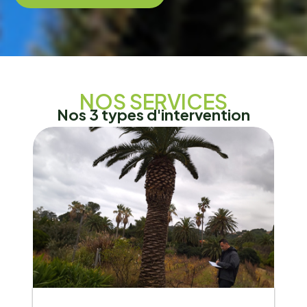
NOS SERVICES
N
o
s
3
t
y
p
e
s
d
'
i
n
t
e
r
v
e
n
t
i
o
n