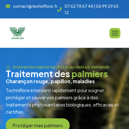
contact@techniflore.fr
07 62 78 67 48 | 06 99 29 65
12
Intervention dans le Var (83) et au-delà sur demande
T
r
a
i
t
e
m
e
n
t
d
e
s
p
a
l
m
i
e
r
s
C
h
a
r
a
n
ç
o
n
r
o
u
g
e
,
p
a
p
i
l
l
o
n
,
m
a
l
a
d
i
e
s
Techniflore intervient rapidement pour soigner,
protéger et sauver vos palmiers grâce à des
traitements phytosanitaires biologiques, efficaces et
certifiés.
Protéger mes palmiers