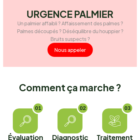
URGENCE PALMIER
Un palmier affaibli ? Affaissement des palmes ?
Palmes découpés ? Déséquilibre du houppier ?
Bruits suspects ?
Nous appeler
C
o
m
m
e
n
t
ç
a
m
a
r
c
h
e
?
01
02
03
Évaluation
Diagnostic
Traitement