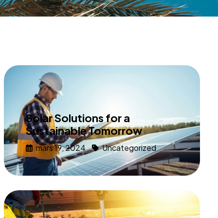
Solar Solutions for a
Sustainable Tomorrow
mars 19, 2024
Uncategorized
Read More