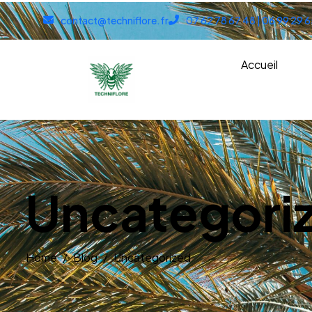
contact@techniflore.fr
07 62 78 67 48 | 06 99 29 6
Accueil
Uncategori
Home
Blog
Uncategorized