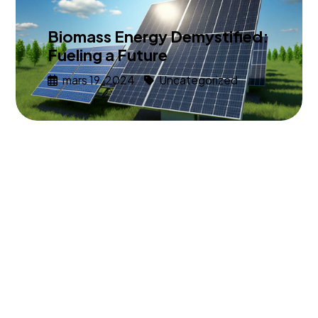
Biomass Energy Demystified:
Fueling a Future
mars 19, 2024
Uncategorized
Read More