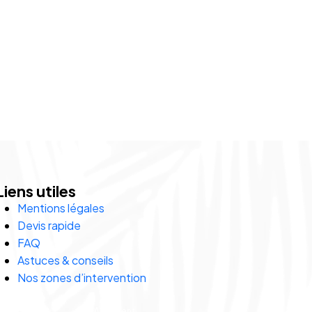
RS
SOI
Liens utiles
Mentions légales
Devis rapide
FAQ
Astuces & conseils
Nos zones d’intervention
Agrément