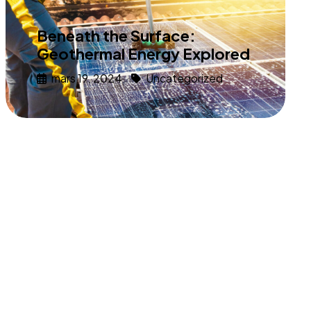
Beneath the Surface:
Geothermal Energy Explored
mars 19, 2024
Uncategorized
Read More